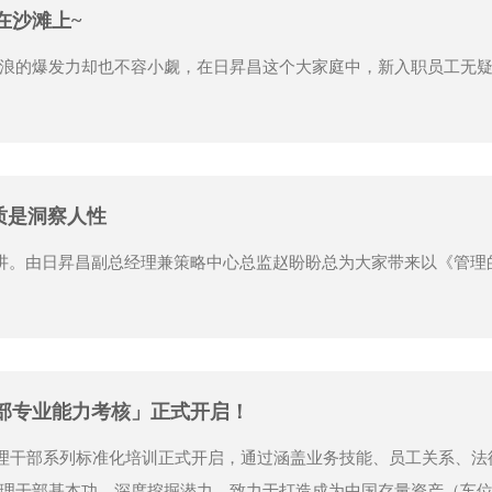
在沙滩上~
浪的爆发力却也不容小觑，在日昇昌这个大家庭中，新入职员工无
本质是洞察人性
开讲。由日昇昌副总经理兼策略中心总监赵盼盼总为大家带来以《管理
干部专业能力考核」正式开启！
块管理干部系列标准化培训正式开启，通过涵盖业务技能、员工关系、
理干部基本功，深度挖掘潜力，致力于打造成为中国存量资产（车