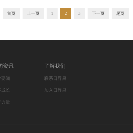
首页
上一页
1
2
3
下一页
尾页
闻资讯
了解我们
业要闻
联系日昇昌
怀成长
加入日昇昌
样力量