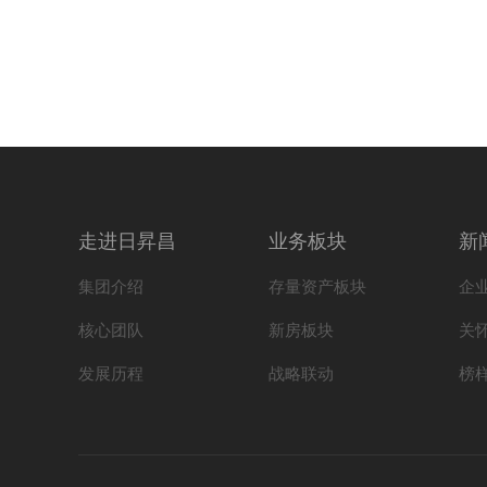
走进日昇昌
业务板块
新
集团介绍
存量资产板块
企
核心团队
新房板块
关
发展历程
战略联动
榜