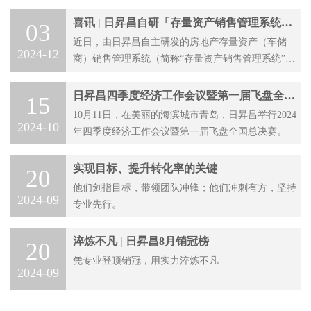
喜讯 | 日昇昌自研「存量资产销售管理系统」
03
成功申获计算机软件著作权！
近日，由日昇昌自主研发的房地产存量资产（车储
2024-12
商）销售管理系统（简称“存量资产销售管理系统”）
成功申获国家版权局颁发的计算机软件著作权登记证
书。这是日昇昌品牌自主研发能力的有力证明，更标
日昇昌四季度经济工作会议暨第一届飞盘全国
15
志着日昇昌在存量资产领域所坚持的创新发展实现了
总决赛圆满落幕
10月11日，在美丽的海滨城市青岛，日昇昌举行2024
2024-10
里程碑式的跨越。
年四季度经济工作会议暨第一届飞盘全国总决赛。
实现目标、提升转化率的关键
20
他们剑指目标，带领团队冲锋；他们冲刺有方，坚持
2024-09
专业先行。
淬炼不凡 | 日昇昌8月销冠榜
20
凭专业登顶销冠，用实力淬炼不凡
2024-09