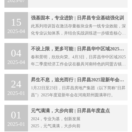
2025-07
强基固本，专业进阶 | 日昇昌专业基础强化训
15
此系列培训旨在激活存量板块业务一线专业效能，深
2025-04
化专业认知体系，并结合实战训练进一步锻造核心竞
争力。
不设上限，更多可能 | 日昇昌华中区域2025年
04
二季度经济工作会议
春和景明，欣欣向荣。4月3日，日昇昌华中区域2025
2025-04
年二季度经济工作会议在极具河南特色的同盟古镇召
开。本次会议既是为进一步明确二季度奋斗目标、部
署重点工作，也是为了加强专业沉淀、促进专业交流
昇生不息，追光而行 | 日昇昌2025迎新年会圆
24
分享，从而打造硬核实力团队，提升团队凝聚力！
满落幕！
1月22日至23日，日昇昌房地产集团（以下简称“日昇
2025-01
昌”）2025年度迎新年会在河南郑州圆满举行。
元气满满，大步向前 | 日昇昌年度盘点
01
2024，专业为基，创新发展
2025-01
2025，元气满满，大步向前